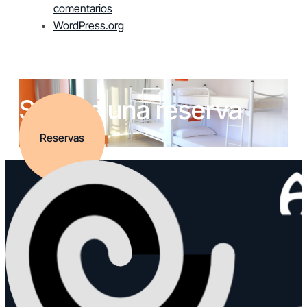
comentarios
WordPress.org
Solicita una reserva
Reservas