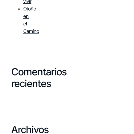
vivir
Otoño
en
el
Camino
Comentarios
recientes
Archivos