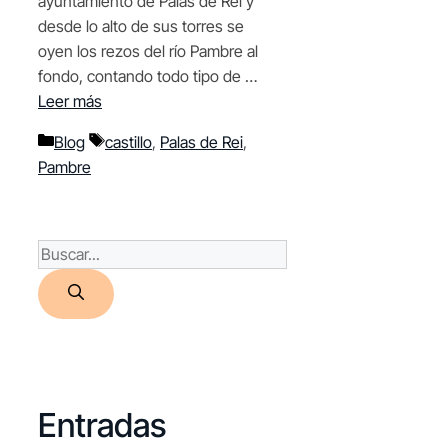
ayuntamiento de Palas de Rei y
desde lo alto de sus torres se
oyen los rezos del río Pambre al
fondo, contando todo tipo de …
Leer más
Categorías
Etiquetas
Blog
castillo
,
Palas de Rei
,
Pambre
Buscar:
Entradas