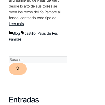
ayuntamiento de Palas de Rei y
desde lo alto de sus torres se
oyen los rezos del río Pambre al
fondo, contando todo tipo de …
Leer más
Categorías
Etiquetas
Blog
castillo
,
Palas de Rei
,
Pambre
Buscar:
Entradas