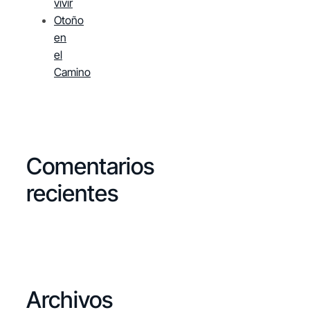
vivir
Otoño
en
el
Camino
Comentarios
recientes
Archivos