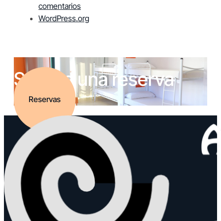
comentarios
WordPress.org
Solicita una reserva
Reservas