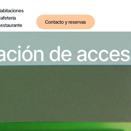
abitaciones
afetería
Contacto y reservas
estaurante
ación de accesi