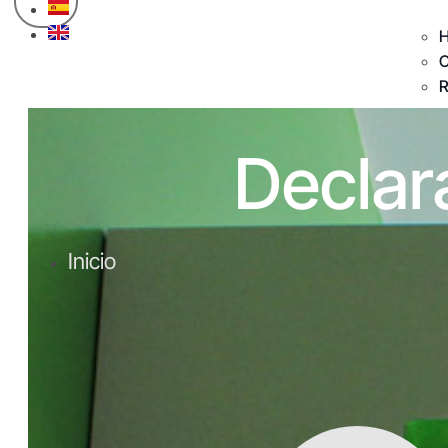
H
C
R
Declar
Inicio